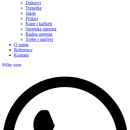
Duksevi
Trenerke
Jakne
Prsluci
Kape i kačketi
Sportska oprema
Radna oprema
Torbe i rančevi
O nama
Reference
Kontakt
Pišite nam