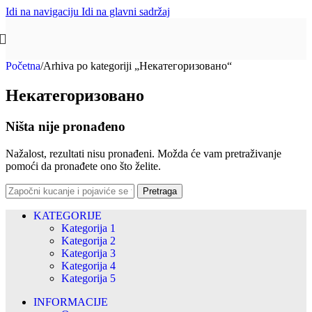
Idi na navigaciju
Idi na glavni sadržaj
Početna
/
Arhiva po kategoriji „Некатегоризовано“
Некатегоризовано
Ništa nije pronađeno
Nažalost, rezultati nisu pronađeni. Možda će vam pretraživanje
pomoći da pronađete ono što želite.
Pretraga
KATEGORIJE
Kategorija 1
Kategorija 2
Kategorija 3
Kategorija 4
Kategorija 5
INFORMACIJE