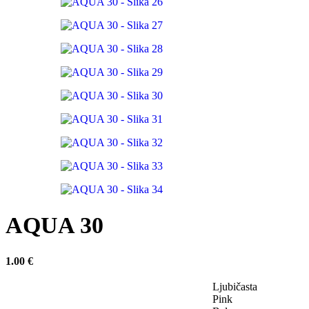
AQUA 30
1.00
€
Ljubičasta
Pink