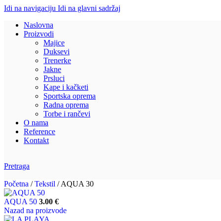
Idi na navigaciju
Idi na glavni sadržaj
Naslovna
Proizvodi
Majice
Duksevi
Trenerke
Jakne
Prsluci
Kape i kačketi
Sportska oprema
Radna oprema
Torbe i rančevi
O nama
Reference
Kontakt
Pretraga
Početna
/
Tekstil
/
AQUA 30
AQUA 50
3.00
€
Nazad na proizvode