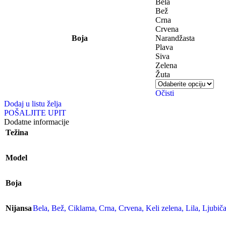
Bela
Bež
Crna
Crvena
Boja
Narandžasta
Plava
Siva
Zelena
Žuta
Očisti
Dodaj u listu želja
POŠALJITE UPIT
Dodatne informacije
Težina
Model
Boja
Nijansa
Bela
,
Bež
,
Ciklama
,
Crna
,
Crvena
,
Keli zelena
,
Lila
,
Ljubiča