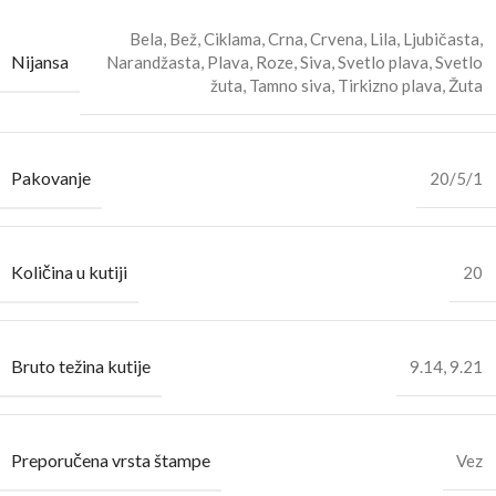
Bela
,
Bež
,
Ciklama
,
Crna
,
Crvena
,
Lila
,
Ljubičasta
,
Nijansa
Narandžasta
,
Plava
,
Roze
,
Siva
,
Svetlo plava
,
Svetlo
žuta
,
Tamno siva
,
Tirkizno plava
,
Žuta
Pakovanje
20/5/1
Količina u kutiji
20
Bruto težina kutije
9.14
,
9.21
Preporučena vrsta štampe
Vez