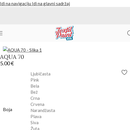
Idi na navigaciju
Idi na glavni sadržaj
Početna
/
Tekstil
Nazad na proizvode
AQUA 70
5.00
€
Ljubičasta
Pink
Bela
Bež
Crna
Crvena
Boja
Narandžasta
Plava
Siva
Žuta