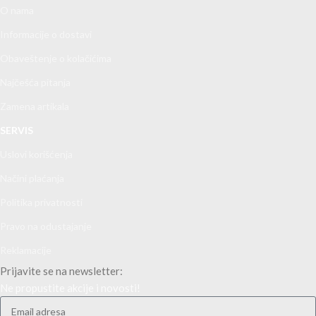
O nama
Informacije o dostavi
Obaveštenje o kolačićima
Najčešća pitanja
Zamena artikala
SERVIS
Uslovi korišćenja
Načini plaćanja
Politika privatnosti
Pravo na odustajanje
Reklamacije
Prijavite se na newsletter:
Ne propustite akcije i novosti!