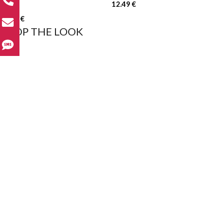
12.49
€
15.00
€
SHOP THE LOOK
ABSOLUT
ABSOLUT HOODY
10.00
€
12.99
€
ABSOLUT HOODY
ABSOLUT TRACK
350
12.49
€