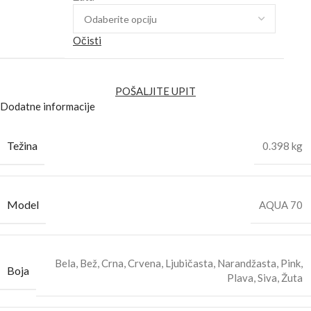
Očisti
POŠALJITE UPIT
Dodatne informacije
Težina
0.398 kg
Model
AQUA 70
Bela
,
Bež
,
Crna
,
Crvena
,
Ljubičasta
,
Narandžasta
,
Pink
,
Boja
Plava
,
Siva
,
Žuta