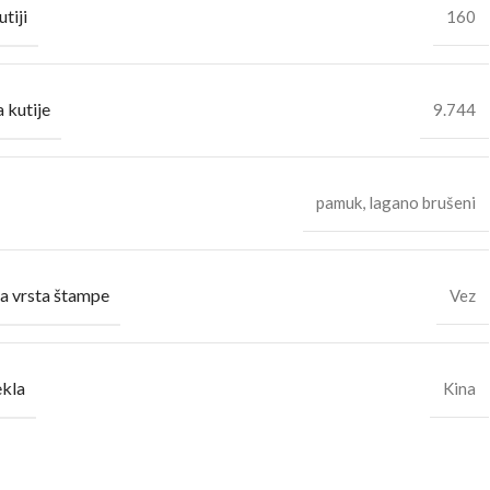
utiji
160
 kutije
9.744
pamuk, lagano brušeni
a vrsta štampe
Vez
ekla
Kina