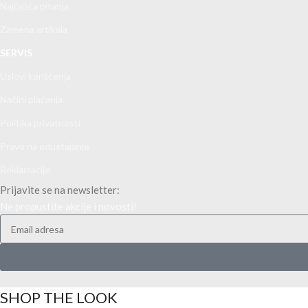
Najčešća pitanja
Zamena artikala
SERVIS
Uslovi korišćenja
Načini plaćanja
Politika privatnosti
Pravo na odustajanje
Reklamacije
Prijavite se na newsletter:
Ne propustite akcije i novosti!
SHOP THE LOOK