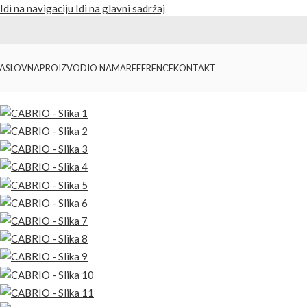
Idi na navigaciju
Idi na glavni sadržaj
ASLOVNA
PROIZVODI
O NAMA
REFERENCE
KONTAKT
Početna
/
Proizvodi
/
Kape i kačketi
/
CABRIO