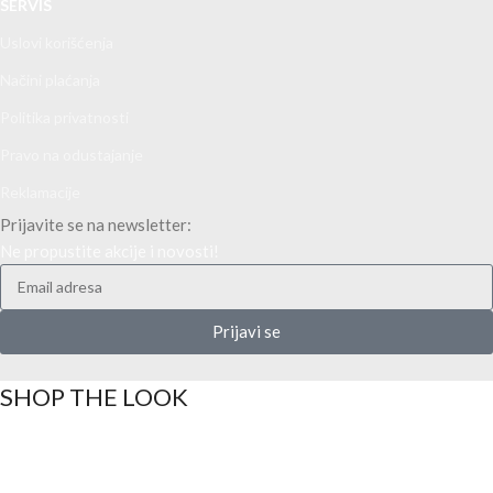
SERVIS
Uslovi korišćenja
Načini plaćanja
Politika privatnosti
Pravo na odustajanje
Reklamacije
Prijavite se na newsletter:
Ne propustite akcije i novosti!
Prijavi se
SHOP THE LOOK