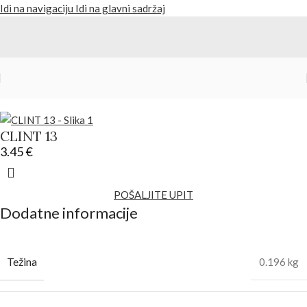
Idi na navigaciju
Idi na glavni sadržaj
Početna
/
Proizvodi
/
Torbe i rančevi
CLINT 13
3.45
€
POŠALJITE UPIT
Dodatne informacije
Težina
0.196 kg