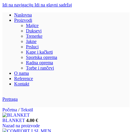
Idi na navigaciju
Idi na glavni sadržaj
Naslovna
Proizvodi
Majice
Duksevi
Trenerke
Jakne
Prsluci
Kape i kačketi
Sportska oprema
Radna oprema
Torbe i rančevi
O nama
Reference
Kontakt
Pretraga
Početna
/
Tekstil
BLANKET
4.00
€
Nazad na proizvode