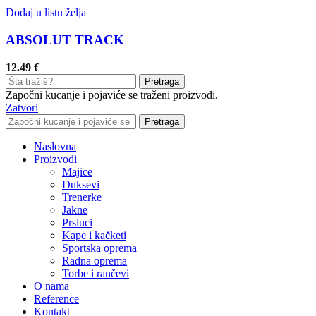
Dodaj u listu želja
ABSOLUT TRACK
12.49
€
Pretraga
Započni kucanje i pojaviće se traženi proizvodi.
Zatvori
Pretraga
Naslovna
Proizvodi
Majice
Duksevi
Trenerke
Jakne
Prsluci
Kape i kačketi
Sportska oprema
Radna oprema
Torbe i rančevi
O nama
Reference
Kontakt