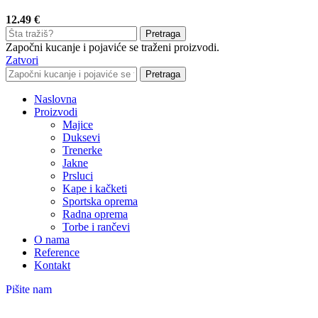
12.49
€
Pretraga
Započni kucanje i pojaviće se traženi proizvodi.
Zatvori
Pretraga
Naslovna
Proizvodi
Majice
Duksevi
Trenerke
Jakne
Prsluci
Kape i kačketi
Sportska oprema
Radna oprema
Torbe i rančevi
O nama
Reference
Kontakt
Pišite nam