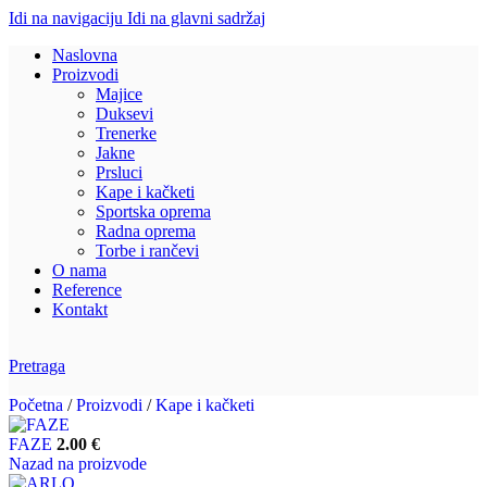
Idi na navigaciju
Idi na glavni sadržaj
Naslovna
Proizvodi
Majice
Duksevi
Trenerke
Jakne
Prsluci
Kape i kačketi
Sportska oprema
Radna oprema
Torbe i rančevi
O nama
Reference
Kontakt
Pretraga
Početna
/
Proizvodi
/
Kape i kačketi
FAZE
2.00
€
Nazad na proizvode