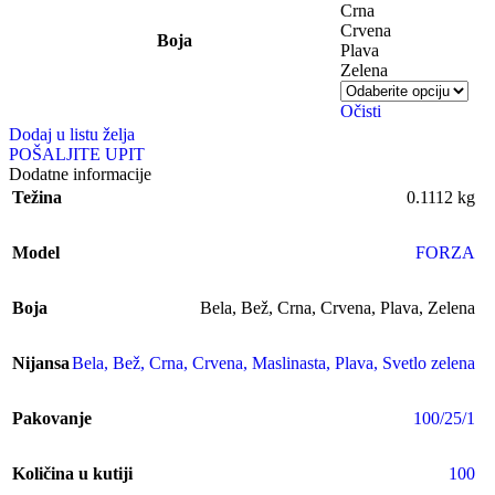
Crna
Crvena
Boja
Plava
Zelena
Očisti
Dodaj u listu želja
POŠALJITE UPIT
Dodatne informacije
Težina
0.1112 kg
Model
FORZA
Boja
Bela
,
Bež
,
Crna
,
Crvena
,
Plava
,
Zelena
Nijansa
Bela
,
Bež
,
Crna
,
Crvena
,
Maslinasta
,
Plava
,
Svetlo zelena
Pakovanje
100/25/1
Količina u kutiji
100