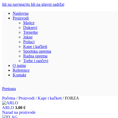
Idi na navigaciju
Idi na glavni sadržaj
Naslovna
Proizvodi
Majice
Duksevi
Trenerke
Jakne
Prsluci
Kape i kačketi
Sportska oprema
Radna oprema
Torbe i rančevi
O nama
Reference
Kontakt
Pretraga
Početna
/
Proizvodi
/
Kape i kačketi
/
FORZA
ARLO
3.00
€
Nazad na proizvode