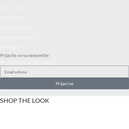
Uslovi korišćenja
Načini plaćanja
Politika privatnosti
Pravo na odustajanje
Reklamacije
Prijavite se na newsletter:
Ne propustite akcije i novosti!
Prijavi se
SHOP THE LOOK