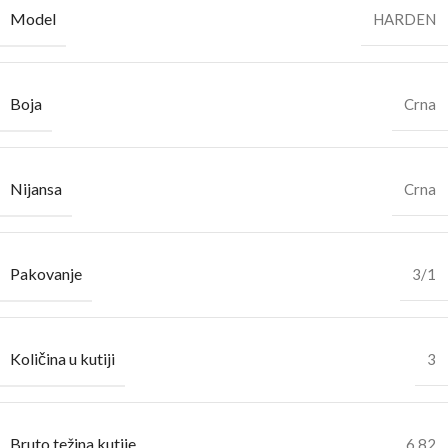
Model
HARDEN
Boja
Crna
Nijansa
Crna
Pakovanje
3/1
Količina u kutiji
3
Bruto težina kutije
6.82