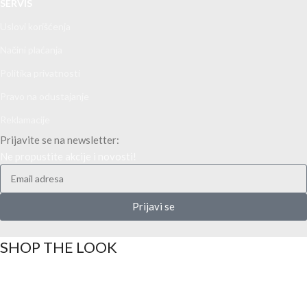
SERVIS
Uslovi korišćenja
Načini plaćanja
Politika privatnosti
Pravo na odustajanje
Reklamacije
Prijavite se na newsletter:
Ne propustite akcije i novosti!
Prijavi se
SHOP THE LOOK