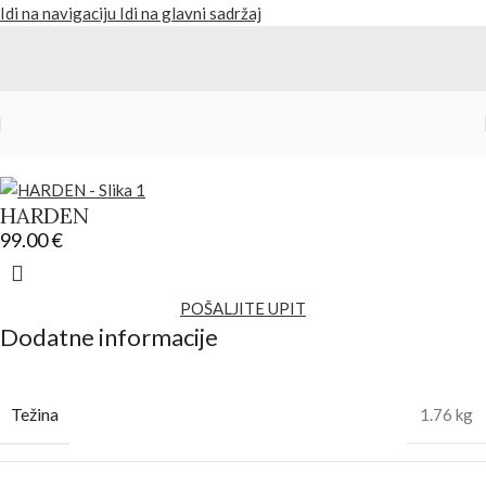
Idi na navigaciju
Idi na glavni sadržaj
Početna
/
Proizvodi
/
Torbe i rančevi
HARDEN
99.00
€
POŠALJITE UPIT
Dodatne informacije
Težina
1.76 kg