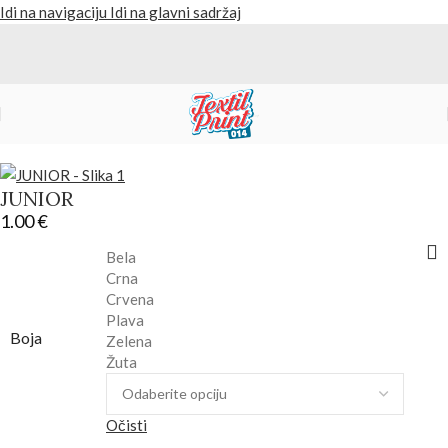
Idi na navigaciju
Idi na glavni sadržaj
Početna
/
Proizvodi
/
Kape i kačketi
JUNIOR
1.00
€
Bela
Crna
Crvena
Plava
Boja
Zelena
Žuta
Očisti