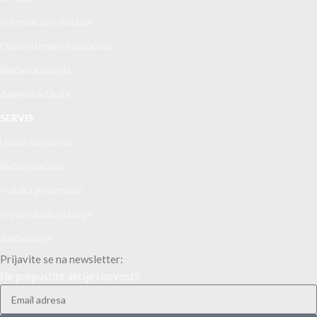
Informacije o dostavi
Obaveštenje o kolačićima
Najčešća pitanja
Zamena artikala
SERVIS
Uslovi korišćenja
Načini plaćanja
Politika privatnosti
Pravo na odustajanje
Reklamacije
Prijavite se na newsletter:
Ne propustite akcije i novosti!