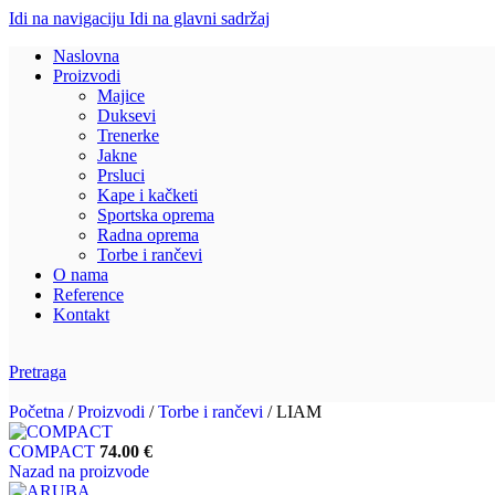
Idi na navigaciju
Idi na glavni sadržaj
Naslovna
Proizvodi
Majice
Duksevi
Trenerke
Jakne
Prsluci
Kape i kačketi
Sportska oprema
Radna oprema
Torbe i rančevi
O nama
Reference
Kontakt
Pretraga
Početna
/
Proizvodi
/
Torbe i rančevi
/
LIAM
COMPACT
74.00
€
Nazad na proizvode