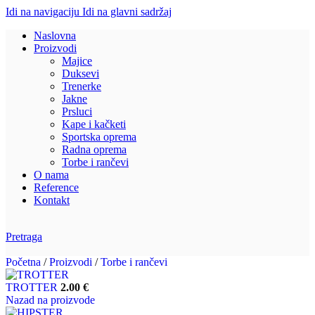
Idi na navigaciju
Idi na glavni sadržaj
Naslovna
Proizvodi
Majice
Duksevi
Trenerke
Jakne
Prsluci
Kape i kačketi
Sportska oprema
Radna oprema
Torbe i rančevi
O nama
Reference
Kontakt
Pretraga
Početna
/
Proizvodi
/
Torbe i rančevi
TROTTER
2.00
€
Nazad na proizvode