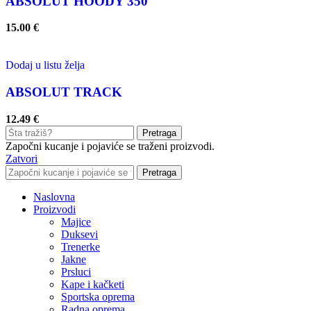
ABSOLUT HOODY 350
15.00
€
Dodaj u listu želja
ABSOLUT TRACK
12.49
€
Pretraga
Započni kucanje i pojaviće se traženi proizvodi.
Zatvori
Pretraga
Naslovna
Proizvodi
Majice
Duksevi
Trenerke
Jakne
Prsluci
Kape i kačketi
Sportska oprema
Radna oprema