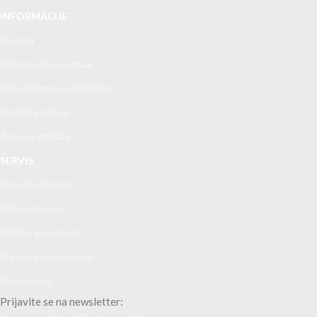
INFORMACIJE
O nama
Informacije o dostavi
Obaveštenje o kolačićima
Najčešća pitanja
Zamena artikala
SERVIS
Uslovi korišćenja
Načini plaćanja
Politika privatnosti
Pravo na odustajanje
Reklamacije
Prijavite se na newsletter: