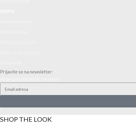
Zamena artikala
SERVIS
Uslovi korišćenja
Načini plaćanja
Politika privatnosti
Pravo na odustajanje
Reklamacije
Prijavite se na newsletter:
Ne propustite akcije i novosti!
SHOP THE LOOK