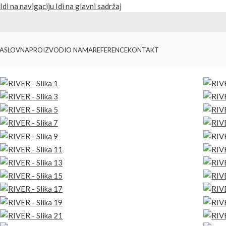
Idi na navigaciju
Idi na glavni sadržaj
ASLOVNA
PROIZVODI
O NAMA
REFERENCE
KONTAKT
Početna
/
Proizvodi
/
Jakne
/
RIVER