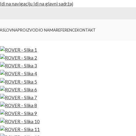
Idi na navigaciju
Idi na glavni sadržaj
ASLOVNA
PROIZVODI
O NAMA
REFERENCE
KONTAKT
Početna
/
Proizvodi
/
Radna oprema
/
ROVER