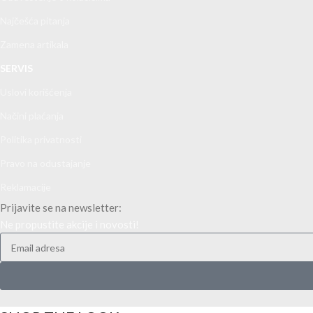
Najčešća pitanja
Zamena artikala
SERVIS
Uslovi korišćenja
Načini plaćanja
Politika privatnosti
Pravo na odustajanje
Reklamacije
Prijavite se na newsletter:
Ne propustite akcije i novosti!