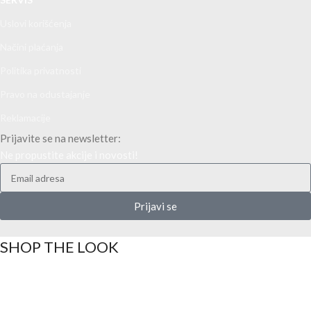
Uslovi korišćenja
Načini plaćanja
Politika privatnosti
Pravo na odustajanje
Reklamacije
Prijavite se na newsletter:
Ne propustite akcije i novosti!
Prijavi se
SHOP THE LOOK