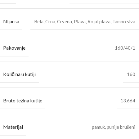
Nijansa
Bela
,
Crna
,
Crvena
,
Plava
,
Rojal plava
,
Tamno siva
Pakovanje
160/40/1
Količina u kutiji
160
Bruto težina kutije
13.664
Materijal
pamuk, punije brušeni