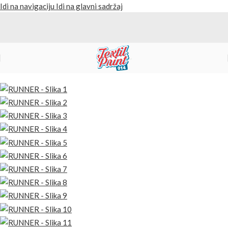
Idi na navigaciju
Idi na glavni sadržaj
Početna
/
Proizvodi
/
Kape i kačketi