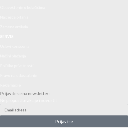
Obaveštenje o kolačićima
Najčešća pitanja
Zamena artikala
SERVIS
Uslovi korišćenja
Načini plaćanja
Politika privatnosti
Pravo na odustajanje
Reklamacije
Prijavite se na newsletter:
Ne propustite akcije i novosti!
Prijavi se