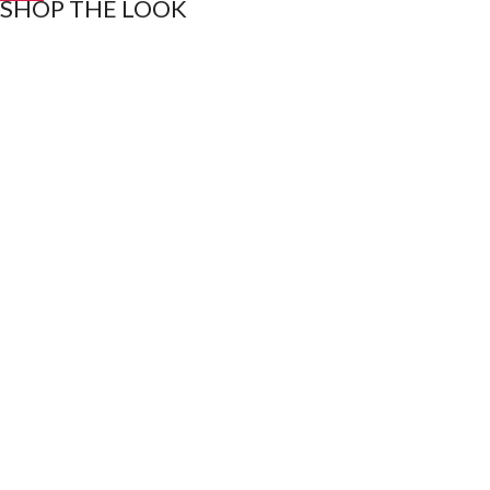
SHOP THE LOOK
ABSOLUT
ABSOLUT HOODY
10.00
€
12.99
€
ABSOLUT HOODY
ABSOLUT TRACK
350
12.49
€
15.00
€