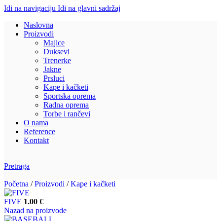
Idi na navigaciju
Idi na glavni sadržaj
Naslovna
Proizvodi
Majice
Duksevi
Trenerke
Jakne
Prsluci
Kape i kačketi
Sportska oprema
Radna oprema
Torbe i rančevi
O nama
Reference
Kontakt
Pretraga
Početna
/
Proizvodi
/
Kape i kačketi
FIVE
1.00
€
Nazad na proizvode