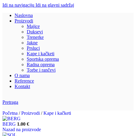
Idi na navigaciju
Idi na glavni sadržaj
Naslovna
Proizvodi
Majice
Duksevi
Trenerke
Jakne
Prsluci
Kape i kačketi
Sportska oprema
Radna oprema
Torbe i rančevi
O nama
Reference
Kontakt
Pretraga
Početna
/
Proizvodi
/
Kape i kačketi
BERG
1.00
€
Nazad na proizvode