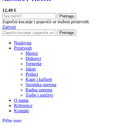
12.49
€
Pretraga
Započni kucanje i pojaviće se traženi proizvodi.
Zatvori
Pretraga
Naslovna
Proizvodi
Majice
Duksevi
Trenerke
Jakne
Prsluci
Kape i kačketi
Sportska oprema
Radna oprema
Torbe i rančevi
O nama
Reference
Kontakt
Pišite nam