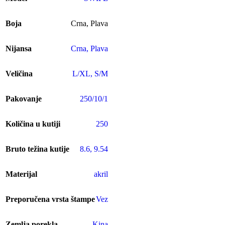
Boja
Crna
,
Plava
Nijansa
Crna
,
Plava
Veličina
L/XL
,
S/M
Pakovanje
250/10/1
Količina u kutiji
250
Bruto težina kutije
8.6
,
9.54
Materijal
akril
Preporučena vrsta štampe
Vez
Zemlja porekla
Kina