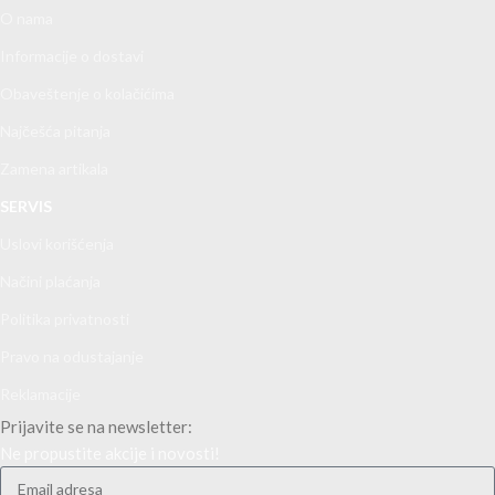
O nama
Informacije o dostavi
Obaveštenje o kolačićima
Najčešća pitanja
Zamena artikala
SERVIS
Uslovi korišćenja
Načini plaćanja
Politika privatnosti
Pravo na odustajanje
Reklamacije
Prijavite se na newsletter:
Ne propustite akcije i novosti!