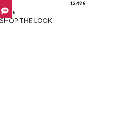
12.49
€
15.00
€
SHOP THE LOOK
ABSOLUT
ABSOLUT HOODY
10.00
€
12.99
€
ABSOLUT HOODY
ABSOLUT TRACK
350
12.49
€