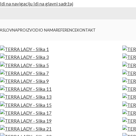
Idi na navigaciju
Idi na glavni sadržaj
ASLOVNA
PROIZVODI
O NAMA
REFERENCE
KONTAKT
Početna
/
Proizvodi
/
Majice
/
TERRA LADY