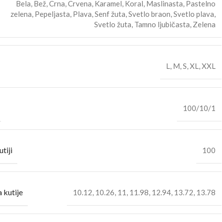
Bela
,
Bež
,
Crna
,
Crvena
,
Karamel
,
Koral
,
Maslinasta
,
Pastelno
zelena
,
Pepeljasta
,
Plava
,
Senf žuta
,
Svetlo braon
,
Svetlo plava
,
Svetlo žuta
,
Tamno ljubičasta
,
Zelena
L
,
M
,
S
,
XL
,
XXL
100/10/1
utiji
100
 kutije
10.12
,
10.26
,
11
,
11.98
,
12.94
,
13.72
,
13.78