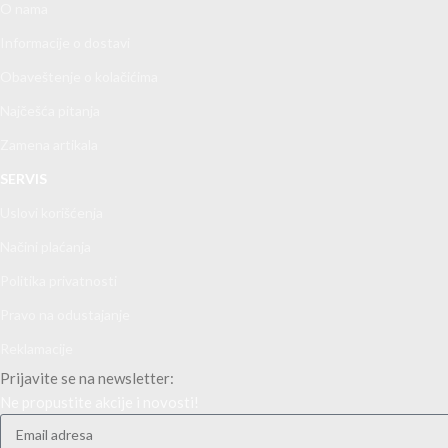
O nama
Informacije o dostavi
Obaveštenje o kolačićima
Najčešća pitanja
Zamena artikala
SERVIS
Uslovi korišćenja
Načini plaćanja
Politika privatnosti
Pravo na odustajanje
Reklamacije
Prijavite se na newsletter:
Ne propustite akcije i novosti!