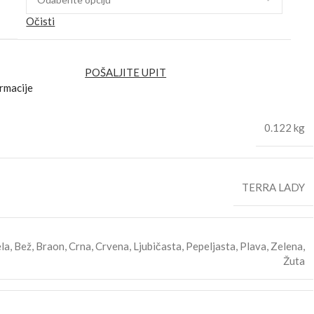
Očisti
POŠALJITE UPIT
rmacije
0.122 kg
TERRA LADY
la
,
Bež
,
Braon
,
Crna
,
Crvena
,
Ljubičasta
,
Pepeljasta
,
Plava
,
Zelena
,
Žuta