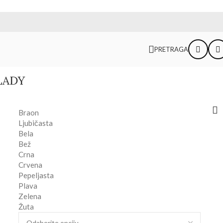
PRETRAGA
Nazad na proizvode
LADY
Braon
Ljubičasta
Bela
Bež
Crna
Crvena
Pepeljasta
Plava
Zelena
Žuta