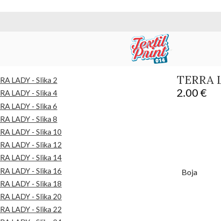
TERRA 
2.00
€
Boja