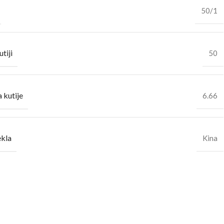
50/1
utiji
50
 kutije
6.66
ekla
Kina