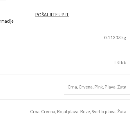
POŠALJITE UPIT
rmacije
0.11333 kg
TRIBE
Crna
,
Crvena
,
Pink
,
Plava
,
Žuta
Crna
,
Crvena
,
Rojal plava
,
Roze
,
Svetlo plava
,
Žuta