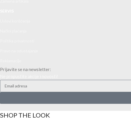
Zamena artikala
SERVIS
Uslovi korišćenja
Načini plaćanja
Politika privatnosti
Pravo na odustajanje
Reklamacije
Prijavite se na newsletter:
Ne propustite akcije i novosti!
SHOP THE LOOK