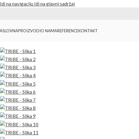
Idi na navigaciju
Idi na glavni sadržaj
ASLOVNA
PROIZVODI
O NAMA
REFERENCE
KONTAKT
Početna
/
Proizvodi
/
Torbe i rančevi
/
TRIBE