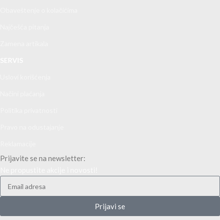
Obaveštenje o kolačićima
Najčešća pitanja
Zamena artikala
SERVIS
Uslovi korišćenja
Načini plaćanja
Politika privatnosti
Pravo na odustajanje
Reklamacije
Prijavite se na newsletter:
Ne propustite akcije i novosti!
Prijavi se