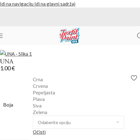
Idi na navigaciju
Idi na glavni sadržaj
Početna
/
Proizvodi
/
Majice
Nazad na proizvode
UNA
1.00
€
Crna
Crvena
Pepeljasta
Plava
Boja
Siva
Zelena
Očisti