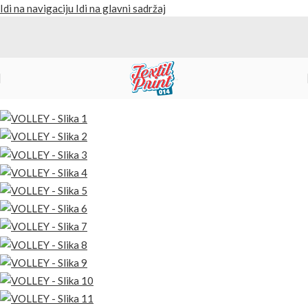
Idi na navigaciju
Idi na glavni sadržaj
Početna
/
Proizvodi
/
Kape i kačketi
Nazad na proizvode