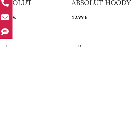
ABSOLUT
ABSOLUT HOODY
10.00
€
12.99
€
ABSOLUT HOODY
ABSOLUT TRACK
350
12.49
€
15.00
€
SHOP THE LOOK
ABSOLUT
ABSOLUT HOODY