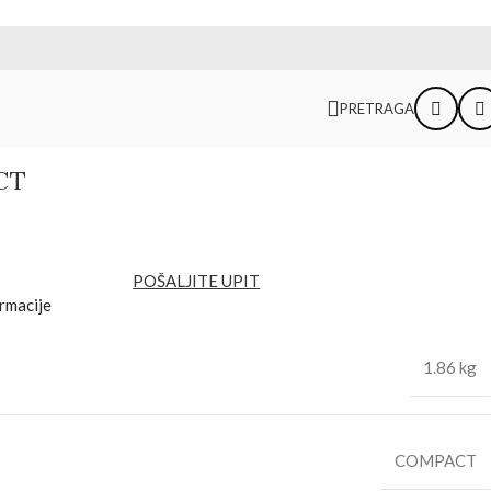
PRETRAGA
CT
POŠALJITE UPIT
rmacije
1.86 kg
COMPACT