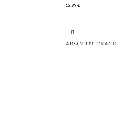
12.99
€
ABSOLUT TRACK
12.49
€
ABSOLUT HOODY
12.99
€