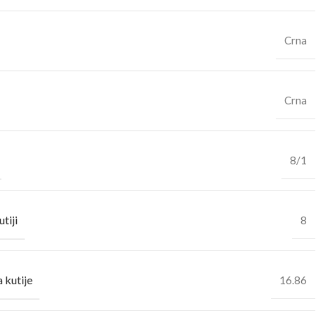
Crna
Crna
8/1
utiji
8
 kutije
16.86