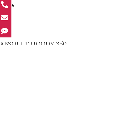
10.00
€
ABSOLUT HOODY 350
15.00
€
SHOP THE LOOK
ABSOLUT
10.00
€