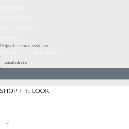
Načini plaćanja
Politika privatnosti
Pravo na odustajanje
Reklamacije
Prijavite se na newsletter:
Ne propustite akcije i novosti!
SHOP THE LOOK