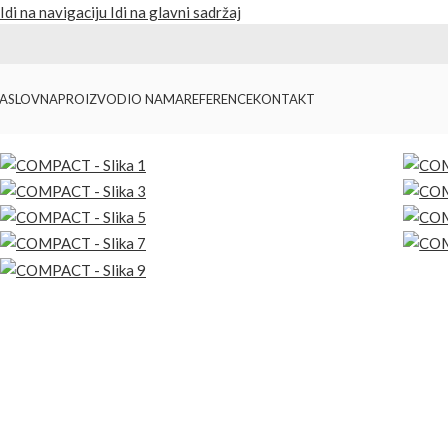
Idi na navigaciju
Idi na glavni sadržaj
ASLOVNA
PROIZVODI
O NAMA
REFERENCE
KONTAKT
Početna
/
Proizvodi
/
Torbe i rančevi
/
COMPACT