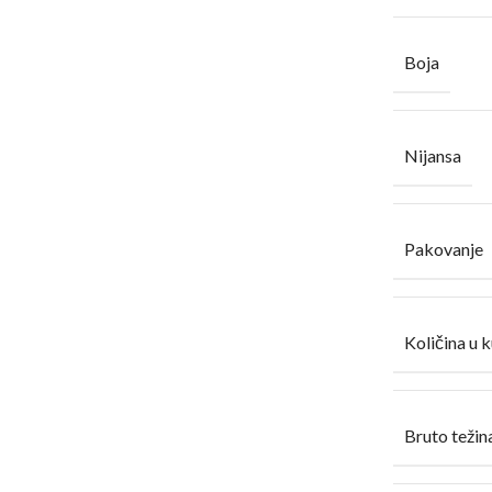
Boja
Nijansa
Pakovanje
Količina u k
Bruto težina